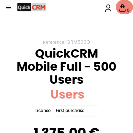

0
QRM500Q
Reference:
QuickCRM
Mobile Full - 500
Users
Users
License